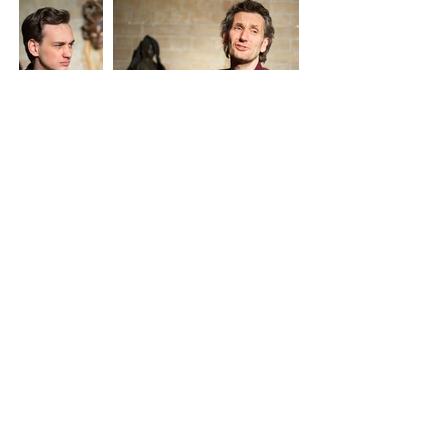
Ich bin ein Textabschnitt. Klicke hier, um
deinen eigenen Text hinzuzufügen und